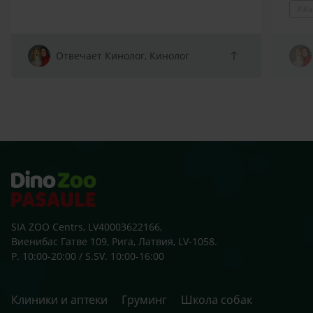
##a
Prot
spītī
atņir
arī s
Отвечает Кинолог, Кинолог
sako
klaus
zobu
skolu
beid
ārst
SIA ZOO Centrs, LV40003622166,
Виенибас Гатве 109, Рига, Латвия, LV-1058.
P. 10:00-20:00 / S.SV. 10:00-16:00
Клиники и аптеки
Груминг
Школа собак