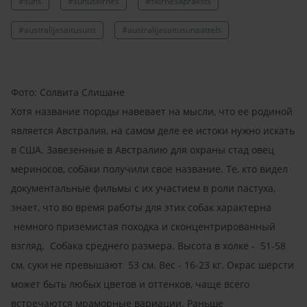
#suns
#sunuskirnes
#skirnesapraksts
#australijasaitusuns
#australijasaitusunaattels
Фото: Солвита Слишане
Хотя название породы навевает на мысли, что ее родиной
является Австралия, на самом деле ее истоки нужно искать
в США. Завезенные в Австралию для охраны стад овец
мериносов, собаки получили свое название. Те, кто видел
документальные фильмы с их участием в роли пастуха,
знает, что во время работы для этих собак характерна
немного приземистая походка и сконцентрированный
взгляд. Собака среднего размера. Высота в холке - 51-58
cм, суки не превышают 53 cм. Вес - 16-23 кг. Окрас шерсти
может быть любых цветов и оттенков, чаще всего
встречаются мраморные вариации. Раньше