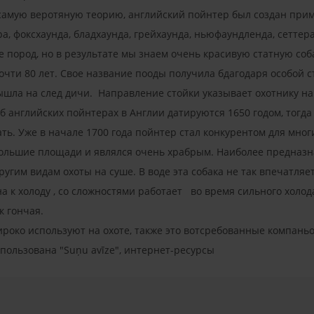
самую веротяную теорию, английский пойнтер был создан прим
, фоксхаунда, бладхаунда, грейхаунда, ньюфаундленда, сеттера 
 пород, но в результате мы знаем очень красивую статную со
очти 80 лет. Свое название пооды получила бдагодаря особой ст
вышла на след дичи. Направление стойки указывает охотнику на 
английских пойнтерах в Англии датируются 1650 годом, тогда 
ь. Уже в начале 1700 года пойнтер стал конкурентом для многи
большие площади и являлся очень храбрым. Наиболее предназна
ругим видам охоты на суше. В воде эта собака не так впечатля
на к холоду , со сложностями работает во время сильного холод
ак гончая.
роко используют на охоте, также это вотсребованные компань
пользована "Suņu avīze", интернет-ресурсы