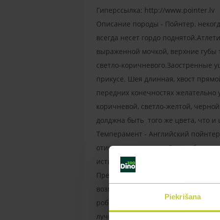
Гиперссылка: http://www.pointer.lv
Описание породы - Пойнтер, некогд
всегда несет гордо поднятой.Атлет
выраженной мочкой, верхние губы т
светло-коричневого.Заостренные у
прикусе. Шея длинная, хвост прям
передних конечностях желательно у
коричневой, светло-желтой, черной
долджна быть того же цвета, что и
Темперамент - Английский пойнтер
отичным спутником. Это любящая, 
истинного джентнльмена. Эта соба
Представители этой породы умны, л
возможную застенчивость или трус
Piekrišana
робко и резервированно, лают на п
лучшими компаньонами, собаки охо