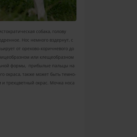
стократическая собака, голову
одренное. Нос немного вздернут, с
рьирует от орехово-коричневого до
жницеобразном или клещеобразном
альной формы, прибылые пальцы на
го окраса, также может быть темно-
м и трехцветный окрас. Мочка носа