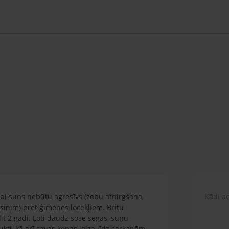
 lai suns nebūtu agresīvs (zobu atņirgšana,
Kādi ac
sinīm) pret ģimenes locekļiem. Britu
līt 2 gadi. Ļoti daudz sosē segas, suņu
ti, kā arī savas ķepas laiza līdz sarkanām.