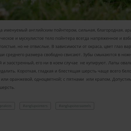
а именуемый английским пойнтером, сильная, благородная, ари
ическое и мускулистое тело пойнтера всегда напряженное и взб
олстые, но не отвислые. В зависимости от окраса, цвет глаз ва
ши среднего размера свободно свисают. Зубы смыкаются в но
ой и заостренный, его ни в коем случае не купируют. Лапы ов
далить. Короткая, гладкая и блестящая шерсть чаще всего бело
 или оранжевой, одноцветной; с пятнами или крапом. Допусти
 шерсть.
praksts
#anglupointers
#anglupoiteraattels