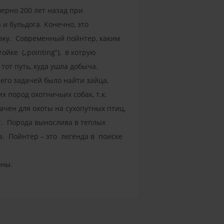
ерно 200 лет назад при
и бульдога. Конечно, это
баку. Современный пойнтер, каким
ойке („pointing”), в котрую
тот путь, куда ушла добыча.
его задачей было найти зайца,
х пород охотничьих собак, т.к.
чен для охоты на сухопутных птиц,
ет. Порода вынослива в теплых
а. Пойнтер – это легенда в поиске
оны.