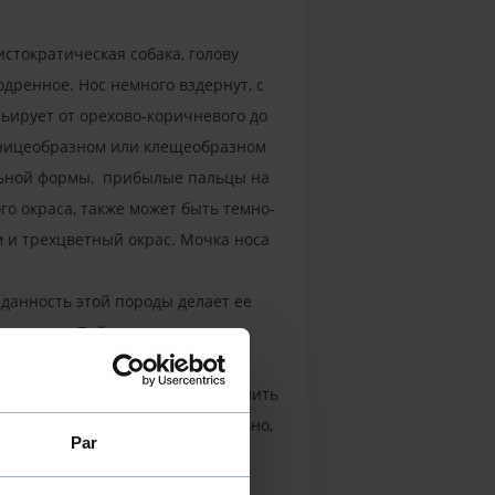
стократическая собака, голову
одренное. Нос немного вздернут, с
рьирует от орехово-коричневого до
жницеобразном или клещеобразном
альной формы, прибылые пальцы на
го окраса, также может быть темно-
м и трехцветный окрас. Мочка носа
данность этой породы делает ее
и, порода. Пойнтер напоминает
покойна и послушна.
с детства, чтобы заранее устранить
езнакомцам относятся уважительно,
Par
ки выставочных линий являются
нно охотиться (инстинкт