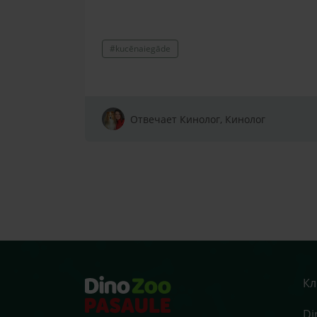
#kucēnaiegāde
Отвечает Кинолог, Кинолог
Кл
Di