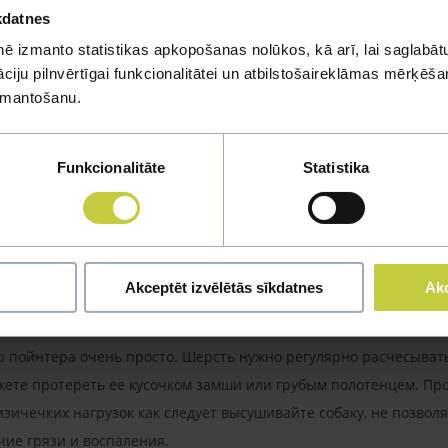
kdatnes
. Уже в возрасте 8 недель многие щенки начинают проявлять о
ы по отношению к другим собакам, хорошо уживаются и с дру
ē izmanto statistikas apkopošanas nolūkos, kā arī, lai saglabātu
iju pilnvērtīgai funkcionalitātei un atbilstošaireklāmas mērķēšana
4-60 cм
izmantošanu.
асположена к заболеванию гипертиреоидизмом, дисплазии тазо
Funkcionalitāte
Statistika
е предназначены для жизни в квартире, они очень активны, луч
нству.
нергичным собакам занятия жизненно необходимы. Они отличн
приобретать эту породу тем, кто не сможет обеспечить пойнте
Akceptēt izvēlētās sīkdatnes
Akc
эти собаки становятся удрученными и деструктивными.
ет.
ю пойнтера очень просто. Шерсть нужно регулярно расчесывать
ете протереть ее кусочком замши или грубым полотенцем. Про
изичечких нагрузок как следует высушивайте собаку, не позволя
чие грязи и воспаления.