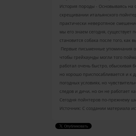
История породы - Основываясь на 
скрещивании итальянского пойнтера
практически неверотяное смешение
мы его знаем сегодня, существует п
становится собака после того, как 
Первые письменные упоминания об 
чтобы грейхаунды могли того поймат
работал очень быстро, обыскивая 
но хорошо приспосабливается и к д
погодных условиях, но чувствитель
следов и дичи, но он не работает к
Сегодня пойнтеров по-прежнему ши
Источник: С создании материала ис