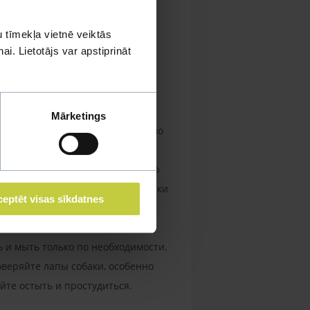
хотничий инстинкт. Эти весьма
гими домашними животными.
 tīmekļa vietnē veiktās
i. Lietotājs var apstiprināt
бедренного сустава и
Mārketings
ше всго себя чувствуют, свободно
о впишутся в молодую, активную
ру регулярные физические нагрузки
eptēt visas sīkdatnes
 и мыть только по необходимости.
веряйте лапы собаки, особенно
йте остыть и простудиться.