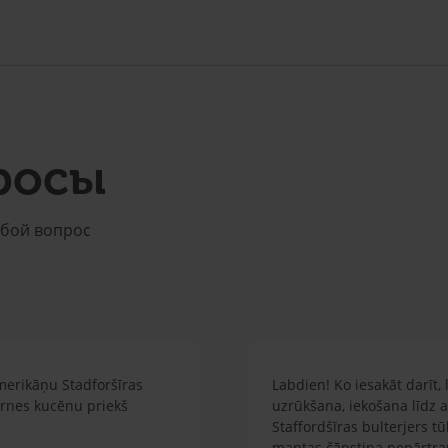
росы
юбой вопрос
merikāņu Stadforšīras
Labdien! Ko iesakāt darīt,
irnes kucēnu priekš
uzrūkšana, iekošana līdz a
Staffordšīras bulterjers tū
mantas čāpstina nepārtrauk