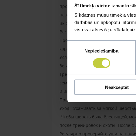
Šī tīmekļa vietne izmanto sī
проявляется уже в раннем детстве)
независимые собаки не агрессивн
Sīkdatnes mūsu tīmekļa vietn
darbības un apkopotu informāc
Высота – кобели - 55-62 cм, суки - 5
visu vai atsevišķu sīkdatņu
Вес - 20-30 кг
Проблемы здоровья - Порода предр
Piekrišanas
карликовости.
Nepieciešamība
izvēle
Условия содержания - Эти собаки н
бегая по неограниченному простра
Тренировки - Этим неутомимым, э
семью. Ни в коем случае не стоит 
Neakceptēt
и игры. Без достаточных нагрузок 
Продолжительность жизни: 13-14 л
Уход - Ухаживать за мягкой шерсть
Чтобы шерсть была блестящей, мож
после тренировок и охоты. После ф
Регулярно проверяйте уши на нали