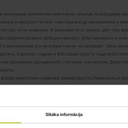
а именуемый английским пойнтером, сильная, благородная, ари
ическое и мускулистое тело пойнтера всегда напряженное и взб
олстые, но не отвислые. В зависимости от окраса, цвет глаз ва
ши среднего размера свободно свисают. Зубы смыкаются в но
ой и заостренный, его ни в коем случае не купируют. Лапы ов
далить. Короткая, гладкая и блестящая шерсть чаще всего бело
 или оранжевой, одноцветной; с пятнами или крапом. Допусти
 шерсть.
 всегда переполнен энергией, жизнерадостен.Лояльность и пре
интеллигентная, чистоплотная, любезная и терпеливая с детьм
ка является энергичным, полным энтузиазма охотником. Дома с
егко адаптируются к любой ситуации. Социализировать нужно 
ость. Некоторые собаки могут быть чересчур возбудимыми. К н
Sīkāka informācija
одозрительные звуки, но никогда не будут охранниками. Соба
тничьих линий слишком активны, характерна тенденция постоя