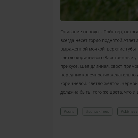
Описание породы - Пойнтер, некогд
всегда несет гордо поднятой.Атлет
выраженной мочкой, верхние губы т
светло-коричневого.Заостренные у
прикусе. Шея длинная, хвост прям
передних конечностях желательно у
коричневой, светло-желтой, черной
долджна быть того же цвета, что и
#suns
#sunuskirnes
#skirnesa