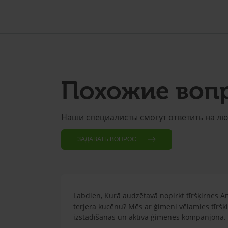
Похожие воп
Наши специалисты смогут ответить на л
ЗАДАВАТЬ ВОПРОС
Labdien, Kurā audzētavā nopirkt tīršķirnes A
terjera kucēnu? Mēs ar ģimeni vēlamies tīršķ
izstādīšanas un aktīva ģimenes kompanjona.