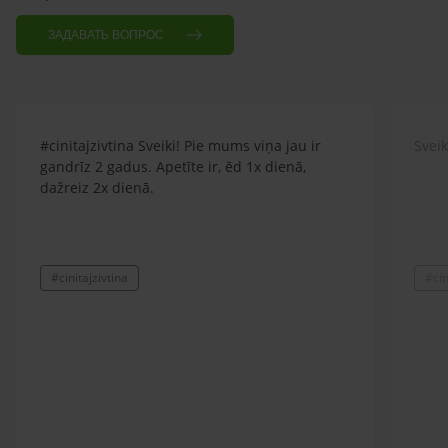
ЗАДАВАТЬ ВОПРОС
#cinitajzivtina Sveiki! Pie mums viņa jau ir
Sveik
gandrīz 2 gadus. Apetīte ir, ēd 1x dienā,
dažreiz 2x dienā.
#cinitajzivtina
#cin