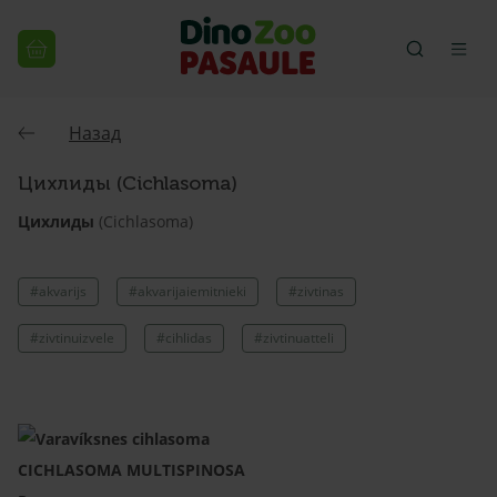
Назад
Цихлиды (Cichlasoma)
Цихлиды
(Cichlasoma)
#akvarijs
#akvarijaiemitnieki
#zivtinas
#zivtinuizvele
#cihlidas
#zivtinuatteli
CICHLASOMA MULTISPINOSA