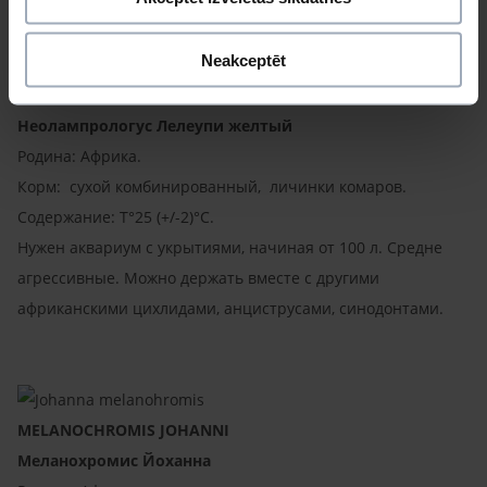
Neakceptēt
NEOLAMPROLOGUS LELEUPI
Неолампрологус Лелеупи желтый
Родина: Африка.
Корм: сухой комбинированный, личинки комаров.
Содержание: T°25 (+/-2)°C.
Нужен аквариум с укрытиями, начиная от 100 л. Средне
агрессивные. Можно держать вместе с другими
африканскими цихлидами, анциструсами, синодонтами.
MELANOCHROMIS JOHANNI
Меланохромис Йоханна