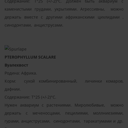
Содержание: T°25 (+/-2)°C. Должен быть аквариум с
каменистыми грудами, укрытиями. Агрессивны, можно
держать вместе с другими африканскими цихлидами ,
синодонтами, анциструсами.
PTEROPHYLLUM SCALARE
Вуалехвост
Родина: Африка.
Корм: сухой комбинированный, личинки комаров,
дафнии.
Содержание: T°25 (+/-2)°C.
Нужен аквариум с растениями. Mиролюбивые, можно
держать с меченосцами, пецилиями, моллниезиями,
гурами, анциструсами, синодонтами, таракатумами и др.