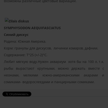
Возможны различные цветовые вариации.
SYMPHYSODON AEQUIFASCIATUS
Синий дискус
Родина: Южная Америка.
Корм: гранулы для дискусов, личинки комаров, дафнии.
Содержание: T°25 (+/-2)°C.
Любит мягкую воду.Нужен аквариум хотя бы на 100 л, т.к.
рыбы в
ы
растают крупными, мо
ж
но держать вместе с
неонами, мелкими южно-американскими акарами и
сомиками- водорослеедами и панцирными сомиками.