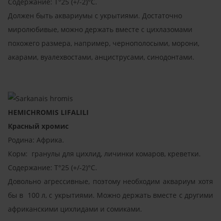
Содержание: T°25 (+/-2)°C.
Должен быть аквариумы с укрытиями. Достаточно
миролюбивые, можно держать вместе с цихлазомами
похожего размера, например, чернополосыми, морони,
акарами, вуалехвостами, анциструсами, синодонтами.
HEMICHROMIS LIFALILI
Красный хромис
Родина: Африка.
Корм: гранулы для цихлид, личинки комаров, креветки.
Содержание: T°25 (+/-2)°C.
Довольно агрессивные, поэтому необходим аквариум хотя
бы в 100 л, с укрытиями. Можно держать вместе с другими
африканскими цихлидами и сомиками.