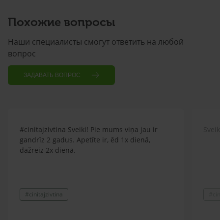
Похожие вопросы
Наши специалисты смогут ответить на любой
вопрос
ЗАДАВАТЬ ВОПРОС
#cinitajzivtina Sveiki! Pie mums viņa jau ir
Sveik
gandrīz 2 gadus. Apetīte ir, ēd 1x dienā,
dažreiz 2x dienā.
#cinitajzivtina
#cin