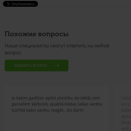
Похожие вопросы
Наши специалисты смогут ответить на любой
вопрос
ЗАДАВАТЬ ВОПРОС
Ja kaķim gadījies apēst plastiku ,ko ieklāj zem
Labd
garnelēm kārbiņās apakšā.Kādas sekas varētu
vecs,
būt?Kā kaķis varētu reağēt...Ko darīt?
izdev
Apsv
lēnām
viņš