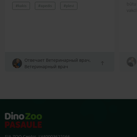
būtu
#kakis
#apedis
#plevi
vakcī
Отвечает Ветеринарный врач,
Ветеринарный врач
SIA ZOO Centrs, LV40003622166,