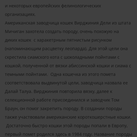
и некоторых европейских фелинологических
организациях.
Американская заводчица кошек Вирджиния Дели из штата
Мичиган захотела создать породу, очень похожую на
диких кошек с харакетрным пятнистым рисунком
(напоминающим расцветку леопарда). Для этой цели она
скрестила сиамского кота с шоколадными пойнтами с
кошкой, полученной от вязки абиссинской кошки и сиама с
темными пойнтами. Одна кошечка из этого помета
соответствовала выдвинутой цели, заводчица назвала ее
Далай Талуа. Вирджиния повторила вязку, далее к
селекционной работе присоединился и заводчик Том
Браун, он помог закрепить породу. В создании породы
также участвовали американские короткошерстные кошки.
Достаточно быстро кошки этой породы попали в Европу,
первый помет родился здесь в 1984 году. Название породы