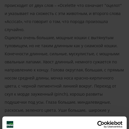
происходит от двух слов – «Ocelette что означает "оцелот"
и указывает на схожесть с этм животным, и второго слова
«Accicat», что говорит о том, что порода произошла
случайно.
Оцикэты очень большие, мощные кошки с вытянутым
туловищем, но не таким длинным как у сиамской кошки.
Конечности длинные, сильные, мускулистые, с мощными
овальныи лапами. Хвост длинный, немного сужается по
направлению к концу. Голова округлая, большая, с прямым
носом средней длины, мочка носа красно-кирпичного
цвета, с черной пигментной линией вокруг. Переход от
скул к морде зауженный (pinch), хорошо развиты
подушечки под усы. Глаза большие, миндалевидные,
раскосые, зеленого цвета. Уши большие, широкие у
основания. Самой необычной чертой оцикэта является его
шерсть, отличающая породу от любой другой кошки.