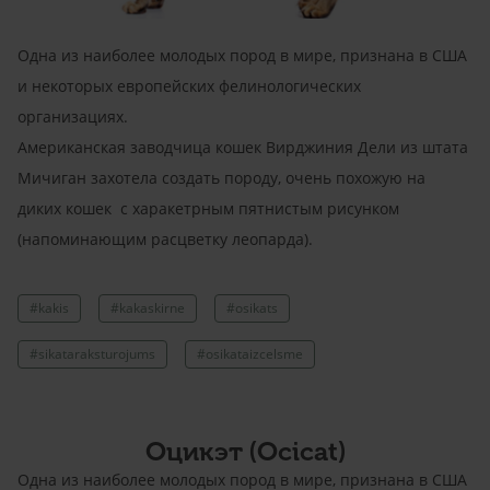
Одна из наиболее молодых пород в мире, признана в США
и некоторых европейских фелинологических
организациях.
Американская заводчица кошек Вирджиния Дели из штата
Мичиган захотела создать породу, очень похожую на
диких кошек с харакетрным пятнистым рисунком
(напоминающим расцветку леопарда).
#kakis
#kakaskirne
#osikats
#sikataraksturojums
#osikataizcelsme
Оцикэт (Ocicat)
Одна из наиболее молодых пород в мире, признана в США