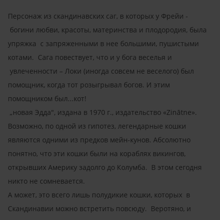
Персонаж из скандинавских саг, в которых у Фрейи -
богини любви, красоты, материнства и плодородия, была
упряжка с запряженными в нее большими, пушистыми
котами. Сага повествует, что и у бога веселья и
увлеченности – Локи (иногда совсем не веселого) был
помощник, когда тот розыгрывал богов. И этим
помощником был...кот!
„новая Эдда", издана в 1970 г., издательство «Zinātne».
Возможно, по одной из гипотез, легендарные кошки
являются одними из предков мейн-кунов. Абсолютно
понятно, что эти кошки были на кораблях викингов,
открывших Америку задолго до Колумба. В этом сегодня
никто не сомневается.
А может, это всего лишь полудикие кошки, которых в
Скандинавии можно встретить повсюду. Веротяно, и