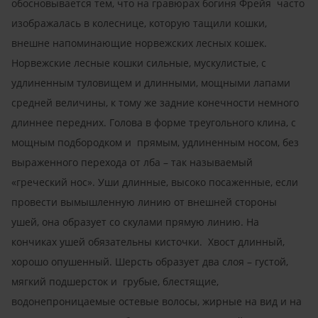
обосновывается тем, что на гравюрах богиня Фрейя часто
изображалась в колеснице, которую тащили кошки,
внешне напоминающие норвежских лесных кошек.
Норвежские лесные кошки сильные, мускулистые, с
удлиненным туловищем и длинными, мощными лапами
средней величины, к тому же задние конечности немного
длиннее передних. Голова в форме треугольного клина, с
мощным подбородком и прямым, удлиненным носом, без
выраженного перехода от лба – так называемый
«греческий нос». Уши длинные, высоко посаженные, если
провести вымышленную линию от внешней стороны
ушей, она образует со скулами прямую линию. На
кончиках ушей обязательны кисточки. Хвост длинный,
хорошо опушенный. Шерсть образует два слоя – густой,
мягкий подшерсток и грубые, блестящие,
водонепроницаемые остевые волосы, жирные на вид и на