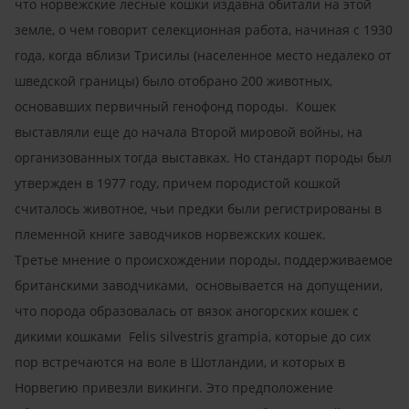
что норвежские лесные кошки издавна обитали на этой
земле, о чем говорит селекционная работа, начиная с 1930
года, когда вблизи Трисилы (населенное место недалеко от
шведской границы) было отобрано 200 животных,
основавших первичный генофонд породы. Кошек
выставляли еще до начала Второй мировой войны, на
организованных тогда выставках. Но стандарт породы был
утвержден в 1977 году, причем породистой кошкой
считалось животное, чьи предки были регистрированы в
племенной книге заводчиков норвежских кошек.
Третье мнение о происхождении породы, поддерживаемое
британскими заводчиками, основывается на допущении,
что порода образовалась от вязок аногорских кошек с
дикими кошками Felis silvestris grampia, которые до сих
пор встречаются на воле в Шотландии, и которых в
Норвегию привезли викинги. Это предположение