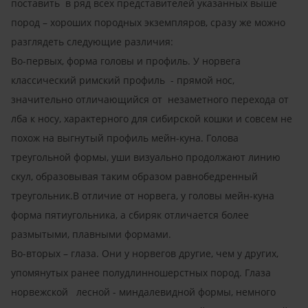
поставить в ряд всех представителей указанных выше
пород – хороших породных экземпляров, сразу же можно
разглядеть следующие различия:
Во-первых, форма головы и профиль. У норвега
классический римский профиль - прямой нос,
значительно отличающийся от незаметного перехода от
лба к носу, характерного для сибирской кошки и совсем не
похож на выгнутый профиль мейн-куна. Голова
треугольной формы, уши визуально продолжают линию
скул, образовывая таким образом равнобедренный
треугольник.В отличие от норвега, у головы мейн-куна
форма пятиугольника, а сбиряк отличается более
размытыми, плавными формами.
Во-вторых – глаза. Они у норвегов другие, чем у других,
упомянутых ранее полудлинношерстных пород. Глаза
норвежской лесной - миндалевидной формы, немного