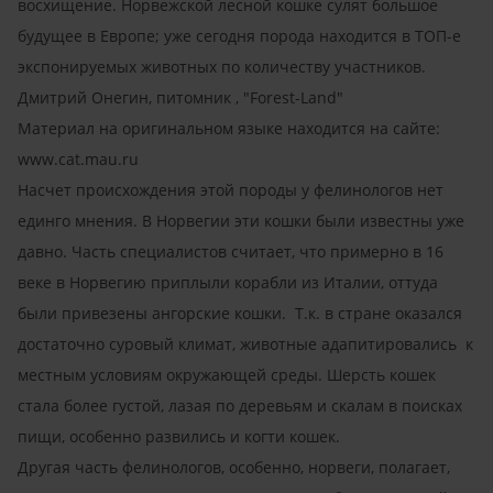
восхищение. Норвежской лесной кошке сулят большое
будущее в Европе; уже сегодня порода находится в ТОП-е
экспонируемых животных по количеству участников.
Дмитрий Онегин, питомник , "Forest-Land"
Материал на оригинальном языке находится на сайте:
www.cat.mau.ru
Насчет происхождения этой породы у фелинологов нет
единго мнения. В Норвегии эти кошки были известны уже
давно. Часть специалистов считает, что примерно в 16
веке в Норвегию приплыли корабли из Италии, оттуда
были привезены ангорские кошки. Т.к. в стране оказался
достаточно суровый климат, животные адапитировались к
местным условиям окружающей среды. Шерсть кошек
стала более густой, лазая по деревьям и скалам в поисках
пищи, особенно развились и когти кошек.
Другая часть фелинологов, особенно, норвеги, полагает,