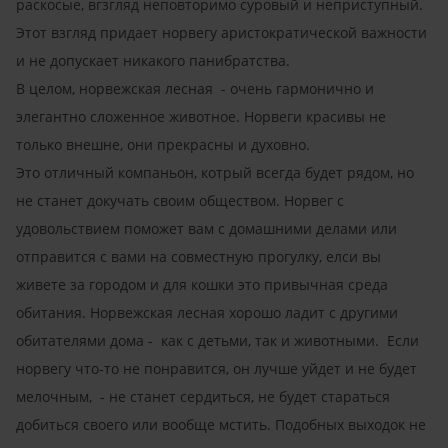
раскосые, вгзгляд неповторимо суровый и неприступный.
Этот взгляд придает норвегу аристократической важности
и не допускает никакого панибратства.
В целом, норвежская лесная - очень гармонично и
элегантно сложенное животное. Норвеги красивы не
только внешне, они прекрасны и духовно.
Это отличный компаньон, котрый всегда будет рядом, но
не станет докучать своим обществом. Норвег с
удовольствием поможет вам с домашними делами или
отправится с вами на совместную прогулку, елси вы
живете за городом и для кошки это привычная среда
обитания. Норвежская лесная хорошо ладит с другими
обитателями дома - как с детьми, так и животными. Если
норвегу что-то не понравится, он лучше уйдет и не будет
мелочным, - не станет сердиться, не будет стараться
добиться своего или вообще мстить. Подобных выходок не