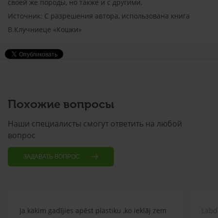
своей же породы, но также и с другими.
Источник: С разрешения автора, использована книга
В.Клучниеце «Кошки»
Похожие вопросы
Наши специалисты смогут ответить на любой
вопрос
ЗАДАВАТЬ ВОПРОС
Ja kaķim gadījies apēst plastiku ,ko ieklāj zem
Labd