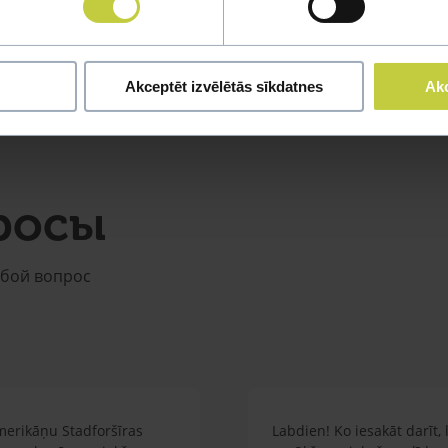
Akceptēt izvēlētās sīkdatnes
Akc
росы
юбой вопрос
merikāņu Stadforšīras
Labdien! Ko iesakāt darīt,