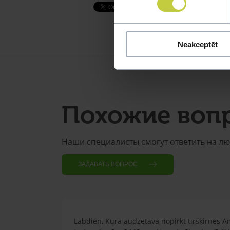
Neakceptēt
Похожие воп
Наши специалисты смогут ответить на л
ЗАДАВАТЬ ВОПРОС
Labdien, Kurā audzētavā nopirkt tīršķirnes A