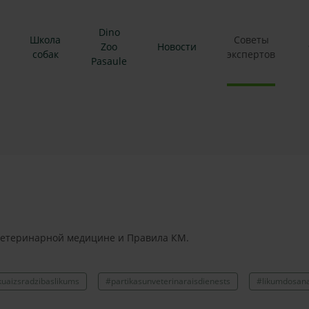
Dino
Школа
Советы
Zoo
Новости
собак
экспертов
Pasaule
 ветеринарной медицине и Правила КМ.
kuaizsradzibaslikums
#partikasunveterinaraisdienests
#likumdosan