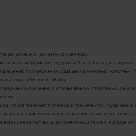
страции домашних (комнатных) животных»
ользования информации, содержащейся в базах данных реги
 обращению по содержанию домашних (комнатных) животных, т
ках, а также обучению собаки»
 содержанию, обучению и использованию спортивных , рабочи
ионах».
ором собака признается опасной, и требованиях к содержанию
 содержанию животных в приюте для животных и в гостинице д
животных или в гостиницу для животных, а также о порядке ре