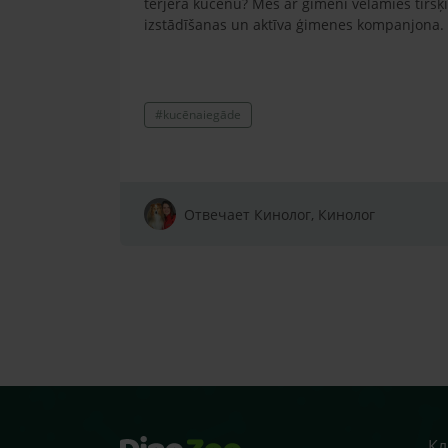
terjera kucēnu? Mēs ar ģimeni vēlamies tīršķ
izstādīšanas un aktīva ģimenes kompanjona.
#kucēnaiegāde
Отвечает Кинолог, Кинолог
Кл