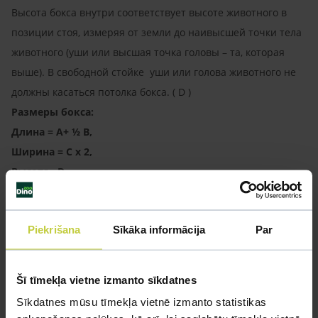
Высота бокса внутри соответствует высоте животного в
позиции стоя, измеряя от земли до наивысшей точки тела
животного (уши или высшая точка головы – та, которая
выше). В свободной стойке уши или голова животного не
должны касаться потолка бокса. ( D )
Размеры бокса:
Длина = A+ ½ B,
Ширина = C x 2,
Высота= D
Если в одном боксе транспортируется больше одного
Piekrišana
Sīkāka informācija
Par
животного, размеры бокса должны соответствовать
большему животному.
Если в одном боксе транспортируются 2 животных, длину
Šī tīmekļa vietne izmanto sīkdatnes
бокса рассчитывают как размер «C» х 3, если
Sīkdatnes mūsu tīmekļa vietnē izmanto statistikas
транспортируется 3 животных, тогда рассчет ширины