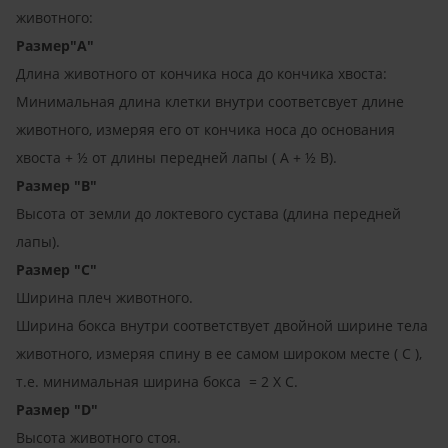
животного:
Размер"A"
Длина животного от кончика носа до кончика хвоста:
Минимальная длина клетки внутри соответсвует длине
животного, измеряя его от кончика носа до основания
хвоста + ½ от длины передней лапы ( A + ½ B).
Размер "B"
Высота от земли до локтевого сустава (длина передней
лапы).
Размер "C"
Ширина плеч животного.
Ширина бокса внутри соответствует двойной ширине тела
животного, измеряя спину в ее самом широком месте ( C ),
т.е. минимальная ширина бокса = 2 X C.
Размер "D"
Высота животного стоя.