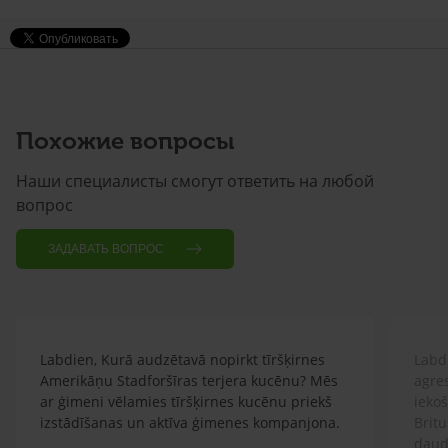
Похожие вопросы
Наши специалисты смогут ответить на любой
вопрос
ЗАДАВАТЬ ВОПРОС
Labdien, Kurā audzētavā nopirkt tīršķirnes
Labdi
Amerikāņu Stadforšīras terjera kucēnu? Mēs
agre
ar ģimeni vēlamies tīršķirnes kucēnu priekš
ieko
izstādīšanas un aktīva ģimenes kompanjona.
Britu
daud