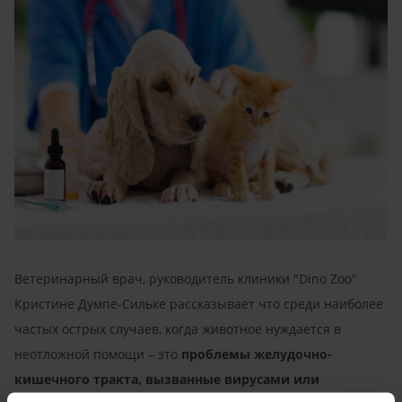
Ветеринарный врач, руководитель клиники "Dino Zoo"
Кристине Думпе-Сильке рассказывает что среди наиболее
частых острых случаев, когда животное нуждается в
неотложной помощи – это
проблемы желудочно-
кишечного тракта, вызванные вирусами или