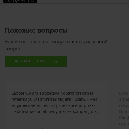
Похожие вопросы
Наши специалисты смогут ответить на любой
вопрос
ЗАДАВАТЬ ВОПРОС
Labdien, Kurā audzētavā nopirkt tīršķirnes
Labdi
Amerikāņu Stadforšīras terjera kucēnu? Mēs
agre
ar ģimeni vēlamies tīršķirnes kucēnu priekš
ieko
izstādīšanas un aktīva ģimenes kompanjona.
Britu
daud
nepār