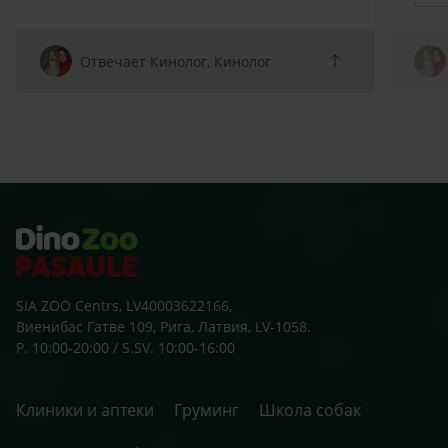
spītī
atņir
arī s
Отвечает Кинолог, Кинолог
sako
klaus
zobu
skolu
beid
ārst
SIA ZOO Centrs, LV40003622166,
Виенибас Гатве 109, Рига, Латвия, LV-1058.
P. 10:00-20:00 / S.SV. 10:00-16:00
Клиники и аптеки
Груминг
Школа собак