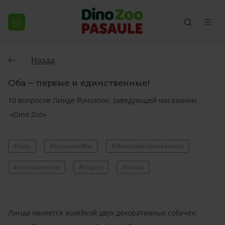
Назад
Оба – первые и единственные!
10 вопросов Линде Яунозоле, заведующей магазином
«Dino Zoo»
#suns
#suņuuzvedība
#dinozoodarbiniekastasts
#sunusaimniece
#mopsis
#civava
Линда является хозяйкой двух декоративных собачек: