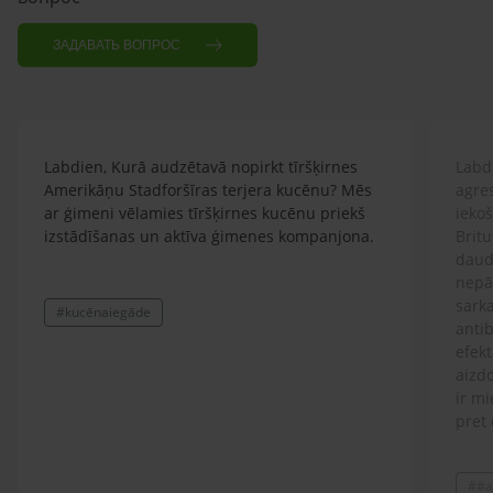
ЗАДАВАТЬ ВОПРОС
Labdien, Kurā audzētavā nopirkt tīršķirnes
Labdi
Amerikāņu Stadforšīras terjera kucēnu? Mēs
agre
ar ģimeni vēlamies tīršķirnes kucēnu priekš
ieko
izstādīšanas un aktīva ģimenes kompanjona.
Britu
daud
nepār
sarka
#kucēnaiegāde
antib
efekt
aizdo
ir mi
pret 
ģimen
lolot
##a
Prot