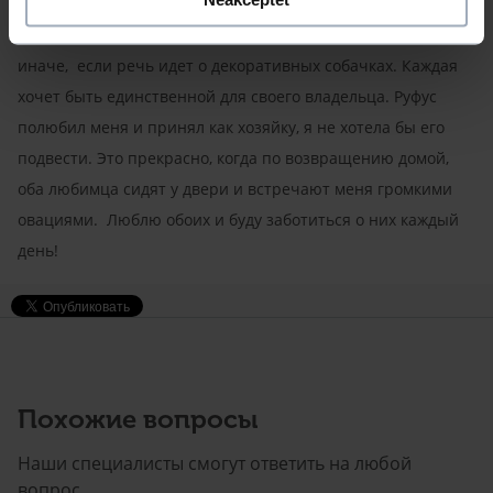
Лучше - одна собака в доме, или две?
Где две собаки – там веселее, но в жизни часто бывает
иначе, если речь идет о декоративных собачках. Каждая
хочет быть единственной для своего владельца. Руфус
полюбил меня и принял как хозяйку, я не хотела бы его
подвести. Это прекрасно, когда по возвращению домой,
оба любимца сидят у двери и встречают меня громкими
овациями. Люблю обоих и буду заботиться о них каждый
день!
Похожие вопросы
Наши специалисты смогут ответить на любой
вопрос