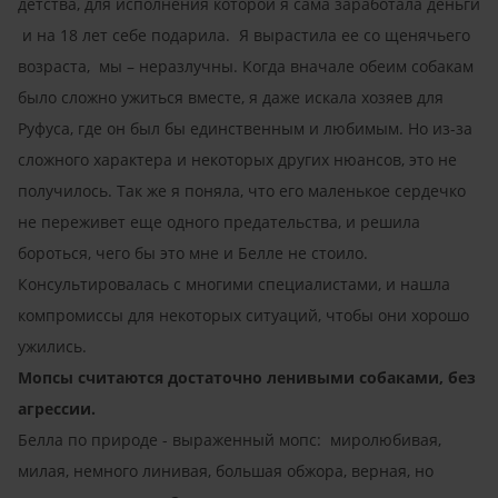
детства, для исполнения которой я сама заработала деньги
и на 18 лет себе подарила. Я вырастила ее со щенячьего
возраста, мы – неразлучны. Когда вначале обеим собакам
было сложно ужиться вместе, я даже искала хозяев для
Руфуса, где он был бы единственным и любимым. Но из-за
сложного характера и некоторых других нюансов, это не
получилось. Так же я поняла, что его маленькое сердечко
не переживет еще одного предательства, и решила
бороться, чего бы это мне и Белле не стоило.
Консультировалась с многими специалистами, и нашла
компромиссы для некоторых ситуаций, чтобы они хорошо
ужились.
Мопсы считаются достаточно ленивыми собаками, без
агрессии.
Белла по природе - выраженный мопс: миролюбивая,
милая, немного линивая, большая обжора, верная, но