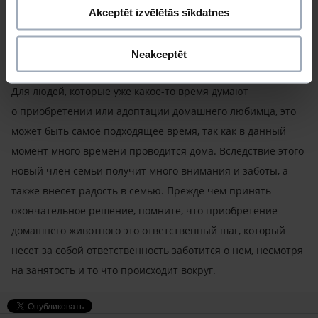
вместо того чтобы в перерыве сделать себе очередную
Akceptēt izvēlētās sīkdatnes
чашечку кофе, выведите на небольшую прогулку (если в
стране не объявлен полный карантин) свою собаку или
Neakceptēt
же причешите кота.
Для людей, которые уже какое-то время думают
о приобретении или адоптации домашнего любимца, это
может быть самое подходящее время, так как в данный
момент много времени проводится дома. Вследствие этого
новый член семьи получит много внимания и заботы, а
также внесет радость в семью. Прежде чем принять
окончательное решение, помните, что приобретение
домашнего животного это ответственный шаг, который
несет за собой ответственность заботится о нем, несмотря
на занятость и то что происходит вокруг.