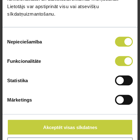
Lietotājs var apstiprināt visu vai atsevišķu
sīkdatņuizmantošanu.
Piekrišanas
Nepieciešamība
izvēle
Funkcionalitāte
Statistika
Mārketings
Профессор в области психиатрии университета
Akceptēt visas sīkdatnes
Вирджинии рекомендует проводить время дома с пользой,
для того чтобы улучшить связь с питомцами. Например,