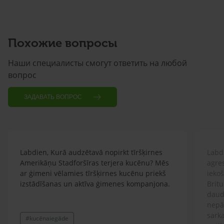
Похожие вопросы
Наши специалисты смогут ответить на любой
вопрос
ЗАДАВАТЬ ВОПРОС
Labdien, Kurā audzētavā nopirkt tīršķirnes
Labdi
Amerikāņu Stadforšīras terjera kucēnu? Mēs
agre
ar ģimeni vēlamies tīršķirnes kucēnu priekš
ieko
izstādīšanas un aktīva ģimenes kompanjona.
Britu
daud
nepār
sarka
#kucēnaiegāde