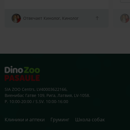
spītī
atņir
arī s
Отвечает Кинолог, Кинолог
sako
klaus
zobu
skolu
beid
ārst
SIA ZOO Centrs, LV40003622166,
Виенибас Гатве 109, Рига, Латвия, LV-1058.
P. 10:00-20:00 / S.SV. 10:00-16:00
Клиники и аптеки
Груминг
Школа собак