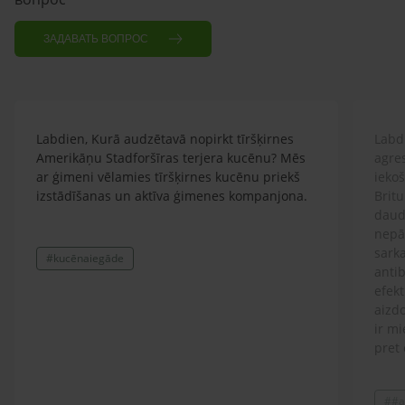
ЗАДАВАТЬ ВОПРОС
Labdien, Kurā audzētavā nopirkt tīršķirnes
Labdi
Amerikāņu Stadforšīras terjera kucēnu? Mēs
agre
ar ģimeni vēlamies tīršķirnes kucēnu priekš
ieko
izstādīšanas un aktīva ģimenes kompanjona.
Britu
daud
nepār
sarka
#kucēnaiegāde
antib
efekt
aizdo
ir mi
pret 
ģimen
lolot
##a
Prot