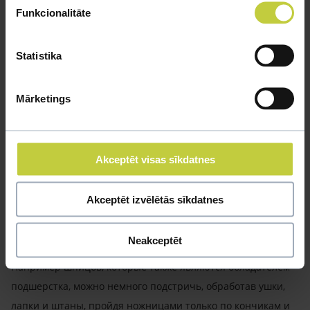
Funkcionalitāte
Statistika
Mārketings
Какую стрижку лучше выбрать учитывая образ жизни
и возраст животного?
Akceptēt visas sīkdatnes
В этом случае все зависит от конкретной собаки и ее
породы. Собак с подшерстком (акиты, шибы или немецкие
Akceptēt izvēlētās sīkdatnes
овчарки) рекомендуется тщательно вымыть
профессиональной косметикой, применяя не только
Neakceptēt
шампунь, но и кондиционер, высушить и вычесать.
Например шпицов, которые также являются обладателем
подшерстка, можно немного подстричь, обработав ушки,
лапки и штаны, пройдя ножницами только по кончикам и