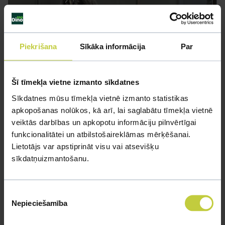
Piekrišana
Sīkāka informācija
Par
Šī tīmekļa vietne izmanto sīkdatnes
Sīkdatnes mūsu tīmekļa vietnē izmanto statistikas
apkopošanas nolūkos, kā arī, lai saglabātu tīmekļa vietnē
veiktās darbības un apkopotu informāciju pilnvērtīgai
funkcionalitātei un atbilstošaireklāmas mērķēšanai.
Lietotājs var apstiprināt visu vai atsevišķu
sīkdatņuizmantošanu.
Piekrišanas
Nepieciešamība
izvēle