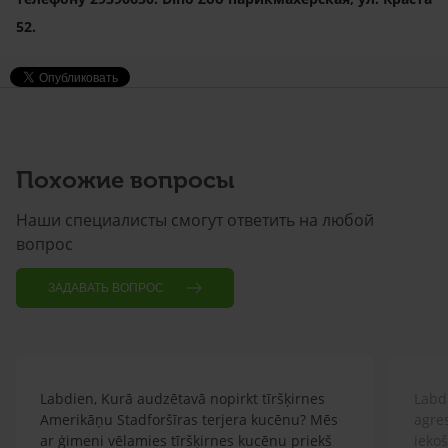
52.
Похожие вопросы
Наши специалисты смогут ответить на любой
вопрос
ЗАДАВАТЬ ВОПРОС
Labdien, Kurā audzētavā nopirkt tīršķirnes
Labdi
Amerikāņu Stadforšīras terjera kucēnu? Mēs
agre
ar ģimeni vēlamies tīršķirnes kucēnu priekš
ieko