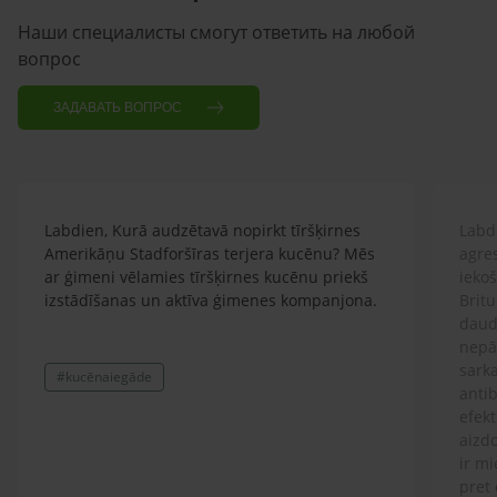
Наши специалисты смогут ответить на любой
вопрос
ЗАДАВАТЬ ВОПРОС
Labdien, Kurā audzētavā nopirkt tīršķirnes
Labdi
Amerikāņu Stadforšīras terjera kucēnu? Mēs
agre
ar ģimeni vēlamies tīršķirnes kucēnu priekš
ieko
izstādīšanas un aktīva ģimenes kompanjona.
Britu
daud
nepār
sarka
#kucēnaiegāde
antib
efekt
aizdo
ir mi
pret 