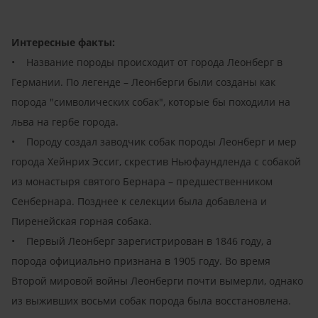
Интересные факты:
• Название породы происходит от города Леонберг в
Германии. По легенде – Леонберги были созданы как
порода "символических собак", которые бы походили на
льва на гербе города.
• Породу создал заводчик собак породы Леонберг и мер
города Хейнрих Эссиг, скрестив Ньюфаундленда с собакой
из монастыря святого Бернара – предшественником
Сенбернара. Позднее к селекции была добавлена и
Пиренейская горная собака.
• Первый Леонберг зарегистрирован в 1846 году, а
порода официально признана в 1905 году. Во время
Второй мировой войны Леонберги почти вымерли, однако
из выживших восьми собак порода была восстановлена.