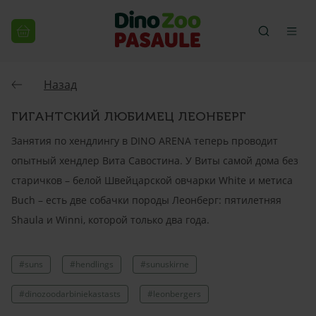
Назад
ГИГАНТСКИЙ ЛЮБИМЕЦ ЛЕОНБЕРГ
Занятия по хендлингу в DINO ARENA теперь проводит
опытный хендлер Вита Савостина. У Виты самой дома без
старичков – белой Швейцарской овчарки White и метиса
Buch – есть две собачки породы Леонберг: пятилетняя
Shaula и Winni, которой только два года.
#suns
#hendlings
#sunuskirne
#dinozoodarbiniekastasts
#leonbergers