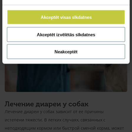
Akceptēt visas sīkdatnes
Akceptēt izvēlētās sīkdatnes
Neakceptēt
Лечение диареи у собак
Лечение диареи у собак зависит от ее причины
истепени тяжести. В легких случаях, связанных с
неподходящим кормом или быстрой сменой корма, может