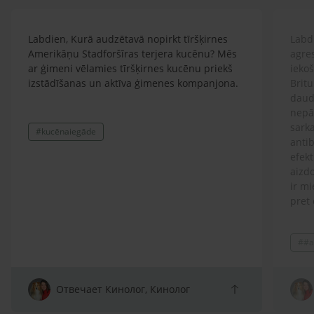
Labdien, Kurā audzētavā nopirkt tīršķirnes
Labdi
Amerikāņu Stadforšīras terjera kucēnu? Mēs
agre
ar ģimeni vēlamies tīršķirnes kucēnu priekš
ieko
izstādīšanas un aktīva ģimenes kompanjona.
Britu
daud
nepār
sarka
#kucēnaiegāde
antib
efekt
aizdo
ir mi
pret 
ģimen
lolot
##a
Prot
spītī
atņir
arī s
Отвечает Кинолог, Кинолог
sako