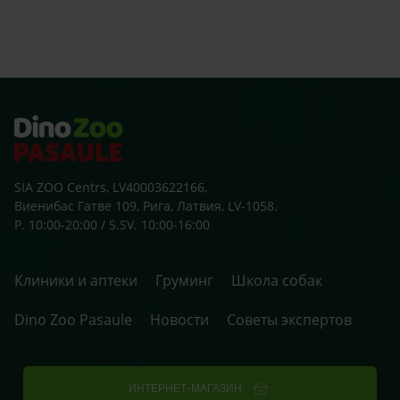
klaus
zobu
skolu
beid
ārst
SIA ZOO Centrs, LV40003622166,
Виенибас Гатве 109, Рига, Латвия, LV-1058.
P. 10:00-20:00 / S.SV. 10:00-16:00
Клиники и аптеки
Груминг
Школа собак
Dino Zoo Pasaule
Новости
Советы экспертов
ИНТЕРНЕТ-МАГАЗИН