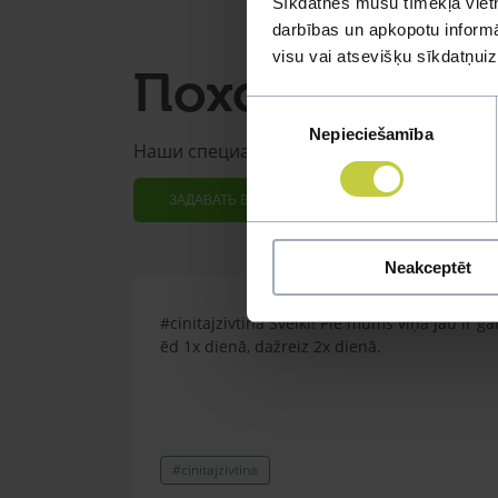
Sīkdatnes mūsu tīmekļa vietn
darbības un apkopotu informāc
visu vai atsevišķu sīkdatņu
Похожие воп
Piekrišanas
Nepieciešamība
izvēle
Наши специалисты смогут ответить на л
ЗАДАВАТЬ ВОПРОС
Neakceptēt
#cinitajzivtina Sveiki! Pie mums viņa jau ir ga
ēd 1x dienā, dažreiz 2x dienā.
#cinitajzivtina