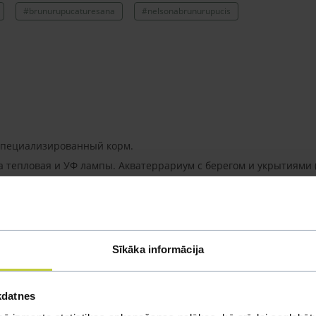
#brunurupucaturesana
#nelsonabrunurupucis
 специализированный корм.
а тепловая и УФ лампы. Акватеррариум с берегом и укрытиями 
Sīkāka informācija
kdatnes