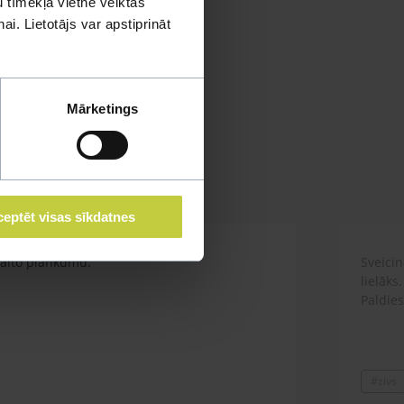
 tīmekļa vietnē veiktās
i. Lietotājs var apstiprināt
Mārketings
eptēt visas sīkdatnes
 balto plankumu.
Sveicin
lielāks
Paldies
#zivs