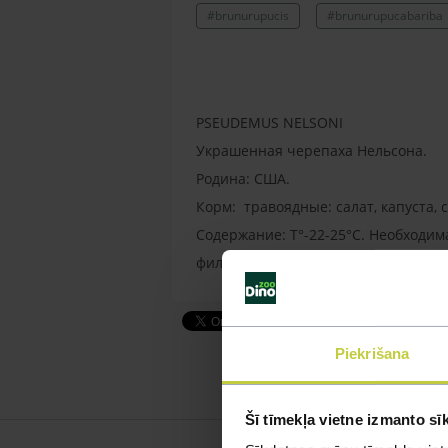
#brunurupucis
#brunurupucabariba
PSEUDEMUS NELSONI
Украшенная черепаха Нельсона.
Родина: США.
Корм: травоядные: салат, капуста,
Содержание: T°-22-25°C. Необходим
фильтрация.
Piekrišana
Šī tīmekļa vietne izmanto sī