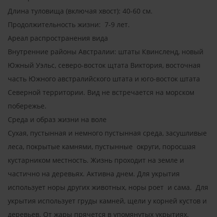
Длина туловища (включая хвост): 40-60 см.
Продолжительность жизни: 7-9 лет.
Ареал распространения вида
Внутренние районы Австралии: штаты Квинсленд, новый
Южный Уэльс, северо-восток щтата Виктория, восточная
часть Южного австралийского штата и юго-восток штата
Северной территории. Вид не встречается на морском
побережье.
Среда и образ жизни на воле
Сухая, пустынная и немного пустынная среда, засушливые
леса, покрытые камнями, пустынные округи, поросшая
кустарником местность. Жизнь проходит на земле и
частично на деревьях. Активна днем. Для укрытия
использует норы других животных, норы роет и сама. Для
укрытия использует груды камней, щели у корней кустов и
деревьев. От жары прячется в упомянутых укрытиях.