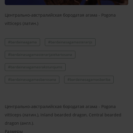
Центрально-австралийская бородатая агама - Pogona
vitticeps (латин.)
#bardainaagama
#bardainasagamasterarijs
#bardainasagamasterarijaiekartosana
#bardainasagamasraksturojums
#bardainasagamasbarosana
#bardainasagamasbariba
Центрально-австралийская бородатая агама - Pogona
vitticeps (латин.), Inland bearded dragon, Central bearded
dragon (англ.).
Размеры