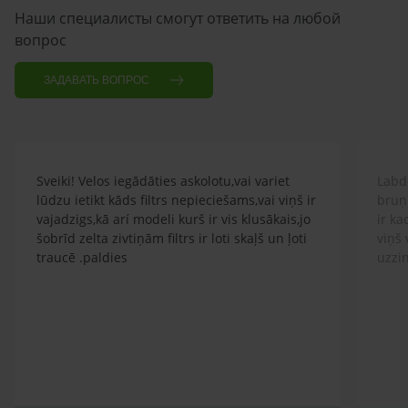
Наши специалисты смогут ответить на любой
вопрос
ЗАДАВАТЬ ВОПРОС
Sveiki! Velos iegādāties askolotu,vai variet
Labd
lūdzu ietikt kāds filtrs nepieciešams,vai viņš ir
bruņ
vajadzigs,kā arí modeli kurš ir vis klusākais,jo
ir k
šobrīd zelta zivtiņām filtrs ir loti skaļš un ļoti
viņš 
traucē .paldies
uzzin