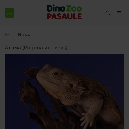
Назад
Агама (Pogona vitticeps)