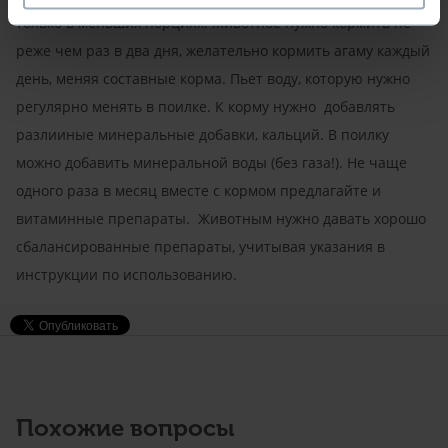
только в меньших порциях. Животное нужно кормить не
реже чем раз в два дня, желательно кормить агаму каждый
день, меняя составные корма. Пьет воду, которую нужно
регулярно менять в поилке. К корму нужно добавлять
разлииные минеральные добавки, кальций. В поилку
можно добавить минеральной воды (без газа!). Не чаще
одного раза в месяц вместе с кормом предлагайте и
витаминные препараты. Животным нужно давать хорошо
сбалансированные препараты, учитывая указания в
инструкции по использованию.
Похожие вопросы