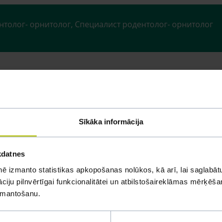
нтолог- орнитолог, Специалист родентолог- орнитолог
Sīkāka informācija
kdatnes
росы
ē izmanto statistikas apkopošanas nolūkos, kā arī, lai saglabātu
iju pilnvērtīgai funkcionalitātei un atbilstošaireklāmas mērķēšana
юбой вопрос
izmantošanu.