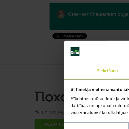
Отвечает Специалист роде
Piekrišana
Šī tīmekļa vietne izmanto sī
Похожие воп
Sīkdatnes mūsu tīmekļa vietn
darbības un apkopotu informāc
Наши специалисты смогут ответить на л
visu vai atsevišķu sīkdatņu
ЗАДАВАТЬ ВОПРОС
Piekrišanas