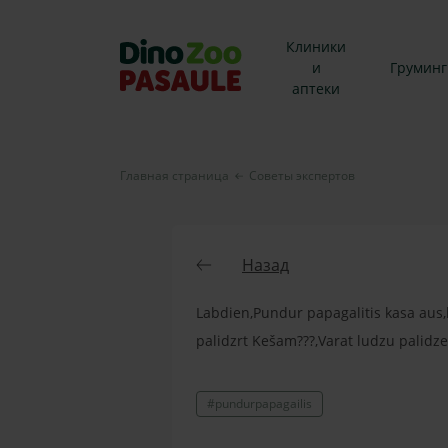
Клиники
и
Груминг
аптеки
Главная страница
Советы экспертов
Назад
Labdien,Pundur papagalitis kasa aus,l
palidzrt Kešam???,Varat ludzu palidze
#pundurpapagailis