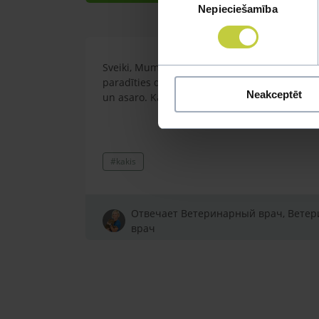
Nepieciešamība
izvēle
Sveiki, Mums ir skotu stāvvausis kaķítis, pēk
paradīties dzelten/zaļgani izdalijumi, nelieli
Neakceptēt
un asaro. Kads varetu but celonis?
#kakis
Отвечает Ветеринарный врач, Вете
врач