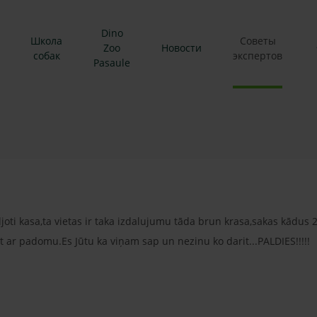
Dino
Школа
Советы
Zoo
Новости
собак
экспертов
Pasaule
joti kasa,ta vietas ir taka izdalujumu tāda brun krasa,sakas kādus 
t ar padomu.Es Jūtu ka viņam sap un nezinu ko darit...PALDIES!!!!!