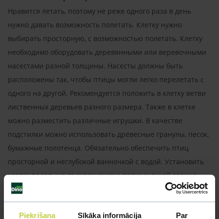
Нравится летать, поэтому не реже одного раза в день
нужно давать возможность полетать. Клетку нужно
выбирать просторную, с возможностью полетать. Клетку
необходимо оборудовать деревянными или веревочными
насестами разной толщины. Насесты должны быть
расположены так, чтобы птицы могли легко перелетать с
одного на другой. Рекомендуется положить в клетку ветви
лиственных деревьев разного размера. Также в клетке
можно разместить различные игрушки. В качестве
подстилки можно использовать древесные гранулы, песок,
бумажные полотенца. Обязательно обеспечить птиц
просторной и неглубокой ванночкой с водой. Установить
клетку подальше от сквозняков и прямых лучей солнца.
Чистить полностью не реже одного раза в неделю.
Piekrišana
Sīkāka informācija
Par
Кормление: