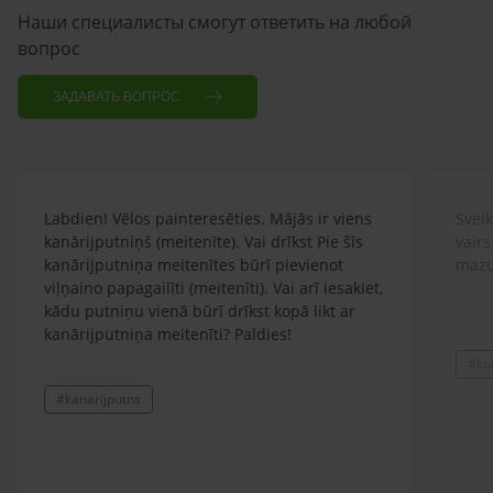
Наши специалисты смогут ответить на любой
вопрос
ЗАДАВАТЬ ВОПРОС
Labdien! Vēlos painteresēties. Mājās ir viens
Sveik
kanārijputniņš (meitenīte). Vai drīkst Pie šīs
vairs
kanārijputniņa meitenītes būrī pievienot
mazu
viļņaino papagailīti (meitenīti). Vai arī iesakiet,
kādu putniņu vienā būrī drīkst kopā likt ar
kanārijputniņa meitenīti? Paldies!
#ko
#kanarijputns