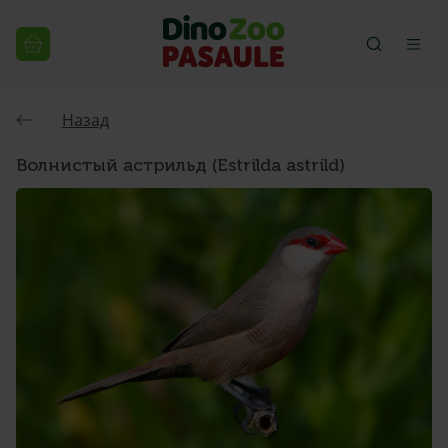
Назад
Волнистый астрильд (Estrilda astrild)