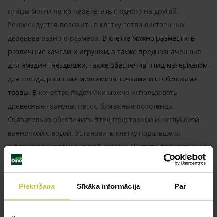
птицы могли легко перелетать с одного на другой.
Рекомендуется положить в клетку ветви лиственных
деревьев разного размера.
В клетке можно разместить
различные качели и игрушки, а также предназначенные
для амадин гнездышки, также обеспечив птиц материалом
для гнезда, разными мелкими веточками и стебельками
травы
.
В качестве подстилки можно использовать
древесные гранулы, песок, бумажные полотенца.
Обязательно обеспечить птиц просторной и неглубокой
ванночкой с водой.
Установить клетку подальше от
сквозняков и прямых лучей солнца. Чистить полностью не
реже одного раза в неделю.
Piekrišana
Sīkāka informācija
Par
Кормление:
в качестве основного корма использовать продающийся в
зоомагазинах корм для амадинов. Дополнительно