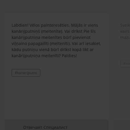
Labdien! Vēlos painteresēties. Mājās ir viens
Sveik
kanārijputniņš (meitenīte). Vai drīkst Pie šīs
vairs
kanārijputniņa meitenītes būrī pievienot
mazu
viļņaino papagailīti (meitenīti). Vai arī iesakiet,
kādu putniņu vienā būrī drīkst kopā likt ar
kanārijputniņa meitenīti? Paldies!
#ko
#kanarijputns
Отвечает Специалист