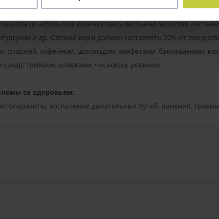
пинатом (в небольших количествах), листьями моркови, листьям
огурцами и др. Свежий корм должен составлять 20% от ежеднев
ем, спаржей, кофеином, шоколадом, конфетами, баклажанами, м
 сахар, грибами, оливками, чесноком, ревенем.
блемы со здоровьем:
эктопаразиты, воспаление дыхательных путей, ранения, травмы