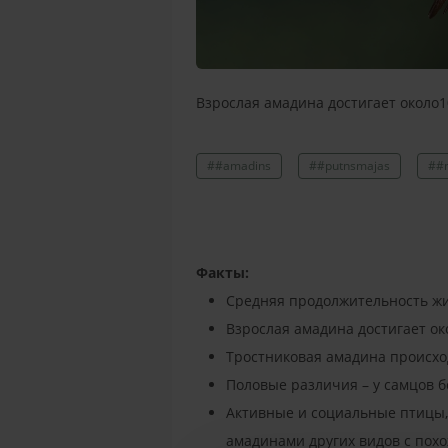
Взрослая амадина достигает около1
##amadins
##putnsmajas
##m
Факты:
Средняя продолжительность жиз
Взрослая амадина достигает ок
Тростниковая амадина происход
Половые различия – у самцов б
Активные и социальные птицы, 
амадинами других видов с похо