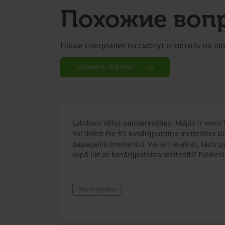
Похожие воп
Наши специалисты смогут ответить на л
ЗАДАВАТЬ ВОПРОС
Labdien! Vēlos painteresēties. Mājās ir viens 
Vai drīkst Pie šīs kanārijputniņa meitenītes b
papagailīti (meitenīti). Vai arī iesakiet, kādu 
kopā likt ar kanārijputniņa meitenīti? Paldies!
#kanarijputns