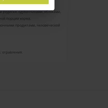
и редиски, одуванчиками, яблоками,
ной порции корма.
олочными продуктами, человеческой
, отравления.