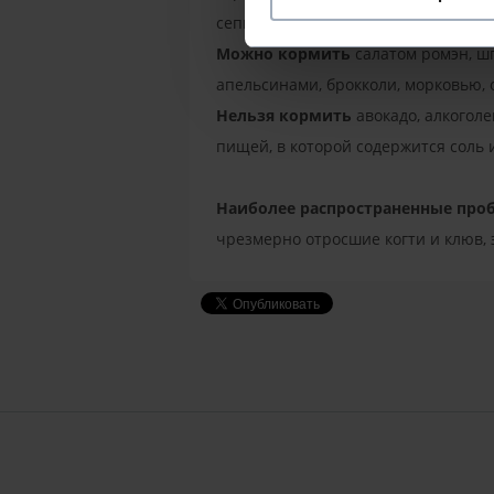
сепией и грунтом.
Можно кормить
салатом ромэн, ш
апельсинами, брокколи, морковью, 
Нельзя кормить
авокадо, алкогол
пищей, в которой содержится соль и
Наиболее распространенные про
чрезмерно отросшие когти и клюв, 