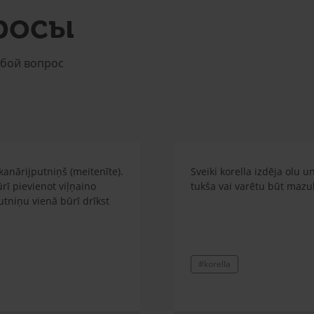
росы
юбой вопрос
kanārijputniņš (meitenīte).
Sveiki korella izdēja olu u
ūrī pievienot viļņaino
tukša vai varētu būt mazul
putniņu vienā būrī drīkst
#korella