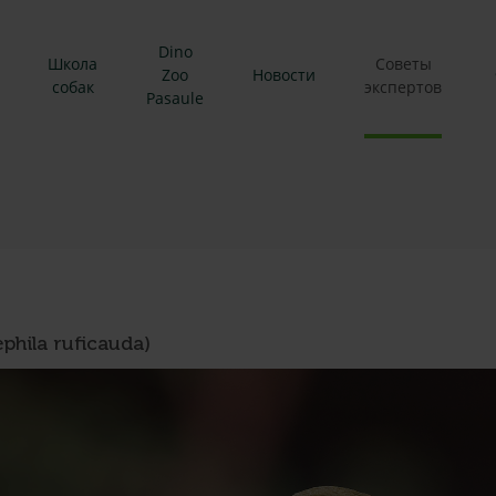
Dino
Школа
Советы
Zoo
Новости
собак
экспертов
Pasaule
hila ruficauda)