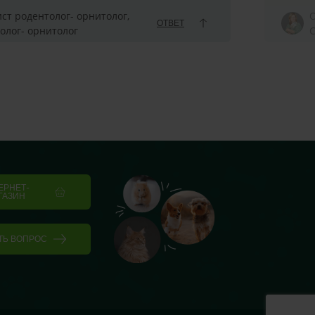
ст родентолог- орнитолог,
О
ОТВЕТ
олог- орнитолог
С
ЕРНЕТ-
ГАЗИН
ТЬ ВОПРОС