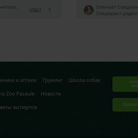
нитолог,
Отвечает Специали
ОТВЕТ
Специалист родент
иники и аптеки
Груминг
Школа собак
ИНТ
МА
no Zoo Pasaule
Новости
ЗАДАВА
веты экспертов