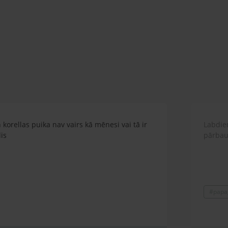
n korellas puika nav vairs kā mēnesi vai tā ir
Labdien
is
pārbaud
#papag