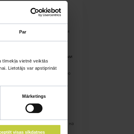
0x40x75 см и больше.
Клетку
ными или веревочными насестами
Par
ного на другой. Рекомендуется
ные качели и игрушки, а также
 мелкими веточками и стебельками
 tīmekļa vietnē veiktās
. Обязательно обеспечить птиц
i. Lietotājs var apstiprināt
 лучей солнца. Чистить полностью
Mārketings
лнительно можно предлагать
орлупой. Можно предлагать
 Овощи рекомендуется натирать на
магазине минеральным камнем,
eptēt visas sīkdatnes