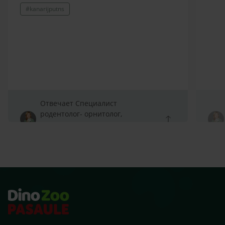
#kanarijputns
Отвечает Специалист
родентолог- орнитолог,
Специалист родентолог-
орнитолог