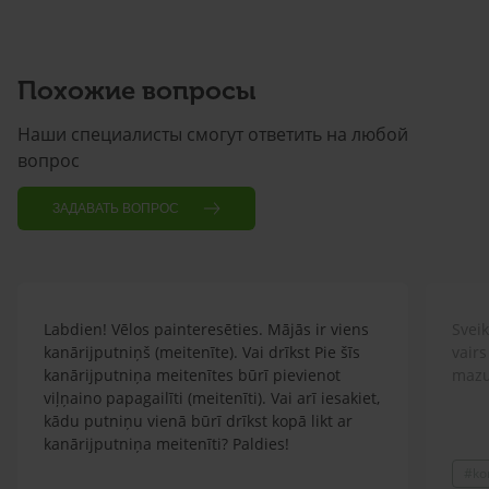
Похожие вопросы
Наши специалисты смогут ответить на любой
вопрос
ЗАДАВАТЬ ВОПРОС
Labdien! Vēlos painteresēties. Mājās ir viens
Sveik
kanārijputniņš (meitenīte). Vai drīkst Pie šīs
vairs
kanārijputniņa meitenītes būrī pievienot
mazu
viļņaino papagailīti (meitenīti). Vai arī iesakiet,
kādu putniņu vienā būrī drīkst kopā likt ar
kanārijputniņa meitenīti? Paldies!
#ko