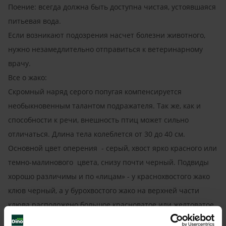
Поение: всегда должна быть доступна чистая, устоявшаяся
питьевая вода.
Если возникают подозрения насчет болезни животного,
нужно незамедлительно отправиться к ветеринарному
врачу.
Все о жако:
Скромный наряд серого попугая компенсируется
необыкновенным талантом подражателя. Так же, как и
способности к речи, внешность птиц может сильно
отличаться. Длина тела колеблется от 30 до 40 cм.
Основной цвет оперения - серый, хвост ярко красного или
темно-малинового цвета, снизу почти черный. Подвиды
хорошо различимы и по «лицам» - у краснохвостого жако
клюв черный, а у бурохвостого жако на верхней части
клюва расположено большое красноватое или желтоватое
пятно.