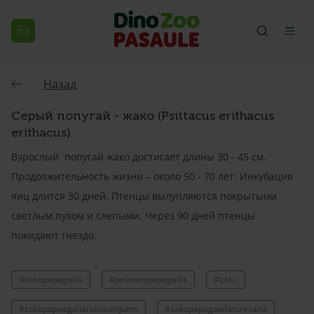
Назад
Серый попугай - жако (Psittacus erithacus
erithacus)
Взрослый попугай жако достигает длины 30 - 45 см.
Продолжительность жизни – около 50 - 70 лет. Инкубация
яиц длится 30 дней. Птенцы вылупляются покрытыми
светлым пухом и слепыми. Через 90 дней птенцы
покидают гнездо.
#zakopapagailis
#pelekaispapagailis
#zako
#zakopapaagailaraksturojums
#zakopapagaailaturesana