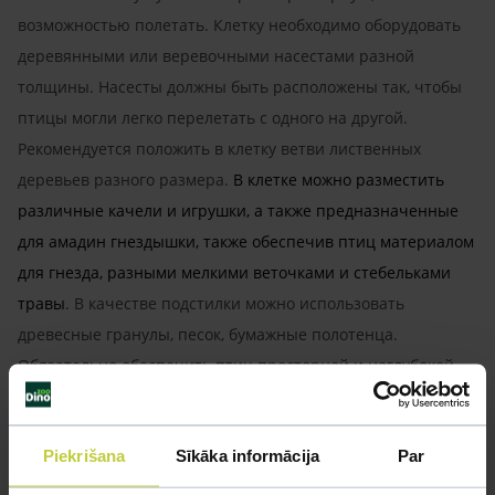
возможностью полетать. Клетку необходимо оборудовать
деревянными или веревочными насестами разной
толщины. Насесты должны быть расположены так, чтобы
птицы могли легко перелетать с одного на другой.
Рекомендуется положить в клетку ветви лиственных
деревьев разного размера.
В клетке можно разместить
различные качели и игрушки, а также предназначенные
для амадин гнездышки, также обеспечив птиц материалом
для гнезда, разными мелкими веточками и стебельками
травы
. В качестве подстилки можно использовать
древесные гранулы, песок, бумажные полотенца.
Обязательно обеспечить птиц просторной и неглубокой
ванночкой с водой. Установить клетку подальше от
сквозняков и прямых лучей солнца. Чистить полностью не
Piekrišana
Sīkāka informācija
Par
реже одного раза в неделю.