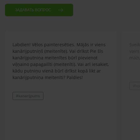
ЗАДАВАТЬ ВОПРОС
Labdien! Vēlos painteresēties. Mājās ir viens
Sveik
kanārijputniņš (meitenīte). Vai drīkst Pie šīs
vairs
kanārijputniņa meitenītes būrī pievienot
mazu
viļņaino papagailīti (meitenīti). Vai arī iesakiet,
kādu putniņu vienā būrī drīkst kopā likt ar
kanārijputniņa meitenīti? Paldies!
#ko
#kanarijputns