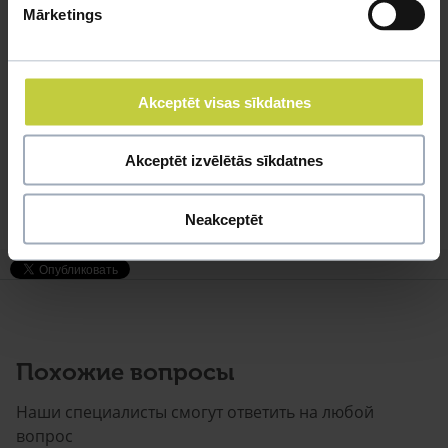
Mārketings
шоколадом, конфетами, баклажанами, молочными
продуктами, человеческой пищей, в которой содержится
соль и сахар, грибами, оливками, чесноком, ревенем.
Akceptēt visas sīkdatnes
Наиболее распространенные проблемы со здоровьем:
Akceptēt izvēlētās sīkdatnes
чрезмерно отросшие когти и клюв, эктопаразиты,
воспаление дыхательных путей, ранения, травмы,
отравления.
Neakceptēt
Похожие вопросы
Наши специалисты смогут ответить на любой
вопрос