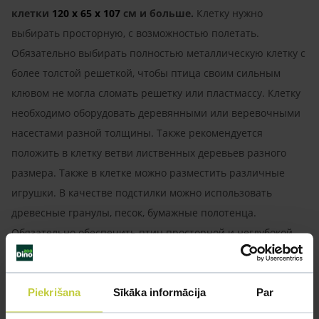
клетки
120 x 65 x 107
см и больше.
Клетку нужно
выбирать просторную, с возможностью полетать.
Обязательно выбирать полностью металлическую клетку с
более толстой решеткой, чтобы птица своим сильным
клювом не могла сломать решетку или пластмассу. Клетку
необходимо оборудовать деревянными или веревочными
насестами разной толщины. Также рекомендуется
положить в клетку ветви лиственных деревьев разного
размера. Также в клетке можно разместить различные
игрушки. В качестве подстилки можно использовать
древесные гранулы, песок, бумажные полотенца.
Обязательно обеспечить птиц просторной и неглубокой
ванночкой с водой. Установить клетку подальше от
сквозняков и прямых лучей солнца. Чистить полностью не
реже одного раза в неделю.
Piekrišana
Sīkāka informācija
Par