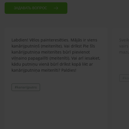
ЗАДАВАТЬ ВОПРОС
Labdien! Vēlos painteresēties. Mājās ir viens
Sveik
kanārijputniņš (meitenīte). Vai drīkst Pie šīs
vairs
kanārijputniņa meitenītes būrī pievienot
mazu
viļņaino papagailīti (meitenīti). Vai arī iesakiet,
kādu putniņu vienā būrī drīkst kopā likt ar
kanārijputniņa meitenīti? Paldies!
#ko
#kanarijputns