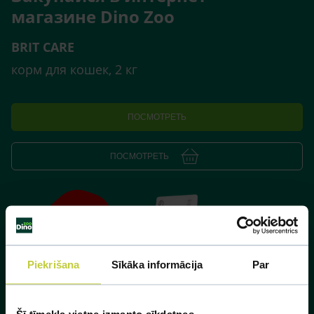
магазине Dino Zoo
BRIT CARE
корм для кошек, 2 кг
ПОСМОТРЕТЬ
ПОСМОТРЕТЬ
Piekrišana
Sīkāka informācija
Par
Šī tīmekļa vietne izmanto sīkdatnes