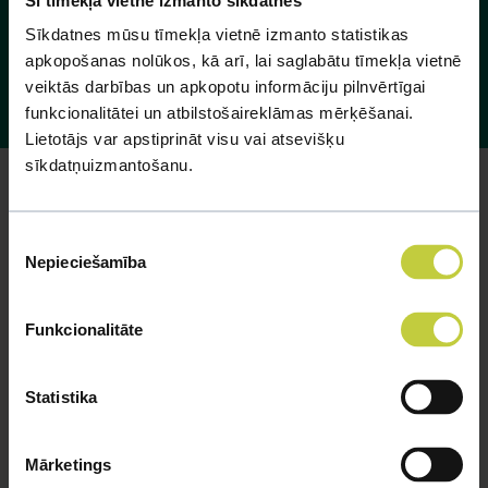
Sīkdatnes mūsu tīmekļa vietnē izmanto statistikas
apkopošanas nolūkos, kā arī, lai saglabātu tīmekļa vietnē
veiktās darbības un apkopotu informāciju pilnvērtīgai
funkcionalitātei un atbilstošaireklāmas mērķēšanai.
Lietotājs var apstiprināt visu vai atsevišķu
sīkdatņuizmantošanu.
Piekrišanas
Nepieciešamība
izvēle
Funkcionalitāte
Statistika
Mārketings