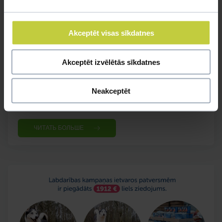
Физиотерапия для животных теперь и
в Dino Zoo клинике
11.01.2023
Akceptēt visas sīkdatnes
Ветеринарная клиника Dino Zoo дополнила
спектр своих услуг ФИЗИОТЕРАПИЕЙ ДЛЯ
Akceptēt izvēlētās sīkdatnes
ЖИВОТНЫХ. Физиотерапия помогает
домашним животным быстрее восстановится
после операций и полученных травм, а также
Neakceptēt
несет пользу спортивным собакам.
ЧИТАТЬ БОЛЬШЕ