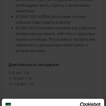
необходимо мыть, стричь и вычесывать
животных
В DINO ZOO ARĒNA расскажем почему
собакам надо ходить в школу
В
DINO
ZOO
клинике покажем как работают
ветеринарные врачи, заботясь о здоровье
наших питомцев. Расскажем о профессиях
связанных с домашними животными и
уходом за ними.
Длительность экскурсии:
5–6 лет: 1
h
;
7–10 лет: 1
h
;
11–14 лет: 1
h
.
Цена экскурсии для группы (до 20 человек):