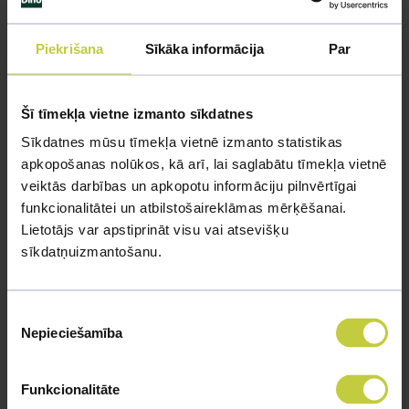
5–6 лет: 1 h
цена 100
EUR
;
7–10 лет: 1
h
цена 100
EUR
;
Piekrišana
Sīkāka informācija
Par
11–14 лет: 1
h
цена 100
EUR
.
Šī tīmekļa vietne izmanto sīkdatnes
Возможные дни экскурсий:
Sīkdatnes mūsu tīmekļa vietnē izmanto statistikas
14.08.2026.
- plkst. 10.00; 11.30; 13.00
apkopošanas nolūkos, kā arī, lai saglabātu tīmekļa vietnē
21.08.2026.
- plkst. 10.00; 11.30; 13.00
veiktās darbības un apkopotu informāciju pilnvērtīgai
28.08.2026.
- plkst. 10.00; 11.30; 13.00
funkcionalitātei un atbilstošaireklāmas mērķēšanai.
04.09.2026.
- plkst. 10.00; 11.30; 13.00
Lietotājs var apstiprināt visu vai atsevišķu
11.09.2026.
- plkst. 10.00; 11.30; 13.00
sīkdatņuizmantošanu.
18.089.2026.
- plkst. 10.00; 11.30; 13.00
Подарки:
Piekrišanas
В конце экскурсии каждый ребенок
Nepieciešamība
izvēle
получит удивительный подарок от Dino
Zoo и особое предложение от парка
Funkcionalitāte
батутных аттракционов Jump Space - цена